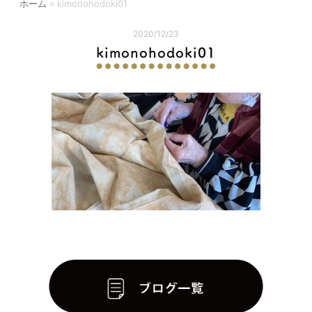
ホーム
»
kimonohodoki01
2020/12/23
kimonohodoki01