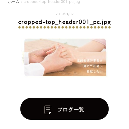
ホーム
»
cropped-top_header001_pc.jpg
2019/11/07
cropped-top_header001_pc.jpg