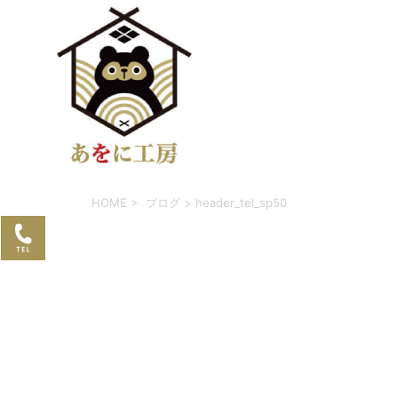
HOME
>
ブログ
> header_tel_sp50