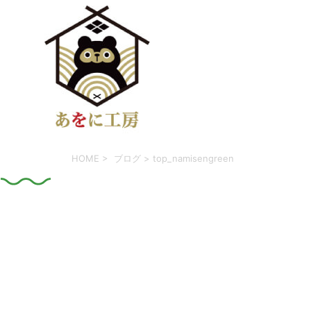
HOME
>
ブログ
> top_namisengreen